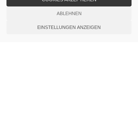
ABLEHNEN
EINSTELLUNGEN ANZEIGEN
BESCHALLUNGSTECHNIK
FÜR OPTIMALE TON- UND
SPRACHWIEDERGABE
Eine gute Akustik basiert stets auf einem ausgefeilten
Beschallungs-Konzept, das optimal auf die räumlichen